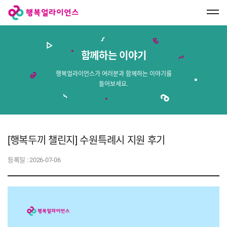
행
복
얼
라
이
언
스
함께하는 이야기
메
인
페
행복얼라이언스가 여러분과 함께하는 이야기를
이
들어보세요.
지
로
이
동
[행복두끼 챌린지] 수원특례시 지원 후기
등록일 :
2026-07-06