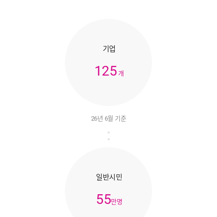
기업
125
개
26년 6월 기준
일반시민
55
만명