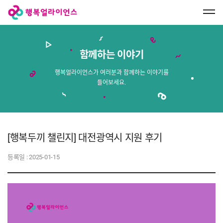
행
복
얼
라
이
언
스
함께하는 이야기
메
인
페
행복얼라이언스가 여러분과 함께하는 이야기를
이
들어보세요.
지
로
이
동
[행복두끼 챌린지] 대전광역시 지원 후기
등록일 :
2025-01-15