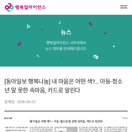
행
복
얼
라
이
언
스
뉴스
메
인
페
행복얼라이언스 사무국에서
이
뉴스 정보를 안내해드립니다.
지
로
이
동
[동아일보 행복나눔] 내 마음은 어떤 색?… 아동-청소
년 말 못한 속마음, 카드로 알린다
등록일 :
2026-06-25