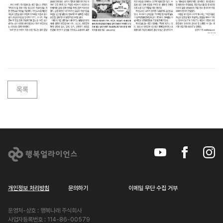
동
아
일
보
목록
내
마
음
은
어
떤
색?…
개인정보 처리방침
문의하기
이메일 무단 수집 거부
아
운영처-상호 : 행복나래 주식회사
동-
사업자등록번호 : 114-86-00579