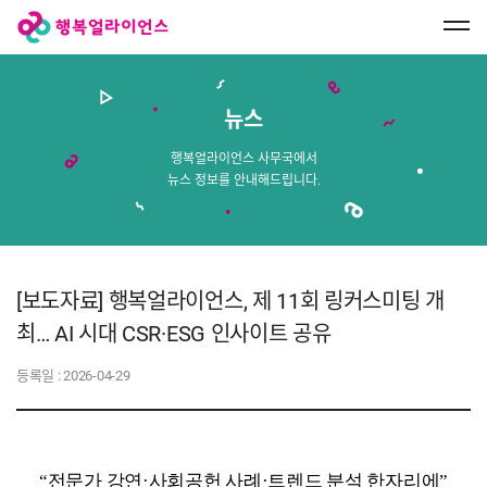
행
복
얼
라
이
언
스
뉴스
메
인
페
행복얼라이언스 사무국에서
이
뉴스 정보를 안내해드립니다.
지
로
이
동
[보도자료] 행복얼라이언스, 제 11회 링커스미팅 개
최… AI 시대 CSR·ESG 인사이트 공유
등록일 :
2026-04-29
“전문가 강연·사회공헌 사례·트렌드 분석 한자리에”