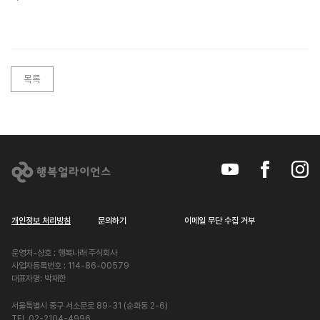
목록
개인정보 처리방침
문의하기
이메일 무단 수집 거부
운영처-상호 : 행복나래 주식회사
사업자등록번호 : 114-86-00579
대표자명: 박재한
서울특별시 중구 서소문로 89-31 (순화동 2-6)
TEL 02-2104-4996