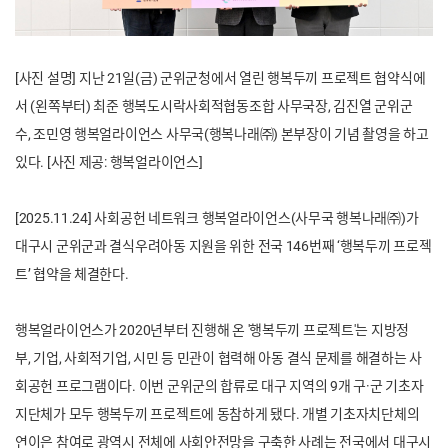
[
사진 설명]
지난 21일(금) 군위군청에서 열린 행복두끼 프로젝트 협약식에
서 (왼쪽부터) 최준 행복도시락사회적협동조합 사무국장, 김진열 군위군
수, 조민영 행복얼라이언스 사무국(행복나래㈜) 본부장이 기념 촬영을 하고
있다. [사진 제공: 행복얼라이언스]
[2025.11.24]
사회공헌 네트워크 행복얼라이언스(사무국 행복나래㈜)가
대구시 군위군과 결식우려아동 지원을 위한 전국 146번째 ‘행복두끼 프로젝
트’ 협약을 체결한다.
행복얼라이언스가 2020년부터 진행해 온 '행복두끼 프로젝트'는 지방정
부, 기업, 사회적기업, 시민 등 민관이 협력해 아동 결식 문제를 해결하는 사
회공헌 프로그램이다. 이번 군위군의 합류로 대구 지역의 9개 구·군 기초자
지단체가 모두 행복두끼 프로젝트에 동참하게 됐다. 개별 기초자치단체의
연이은 참여로 광역시 전체에 사회안전망을 구축한 사례는 전국에서 대구시