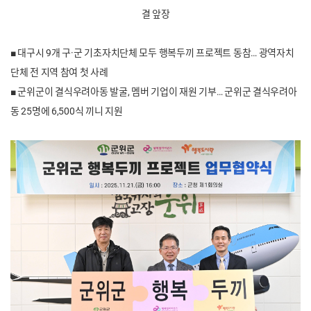
결 앞장
■
대구시 9개 구·군 기초자
치단체 모두 행복두끼 프로젝트 동참… 광역자치
단체 전 지역 참여 첫 사례
■
군위군이 결식우려아동 발굴, 멤버 기업이 재원 기부…
군위군 결식우려아
동 25명에 6,500식 끼니 지원