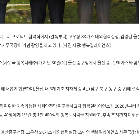
 행복두끼 프로젝트 협약식에서 (왼쪽부터) 고우상 SK가스 대외협력실장, 김영길 
사무국장이 기념 촬영을 하고 있다. [사진 제공: 행복얼라이언스]
무국 행복나래㈜)가 지난 30일(목) 울산 중구청에서 울산 중구, SK가스와 함께
에 새롭게 합류하며, 울산 내 5개 기초 지자체 중 4곳(남구∙북구∙동구∙중구)에
을 위한 지속가능한 사회안전망을 구축하고자 행복얼라이언스가 2020년부터 운
40명에게 1년간 총 1만 400식의 행복도시락을 지원하고, 후속 조치까지 이뤄진
 울산중구청장, 고우상 SK가스 대외협력실장, 조민영 행복얼라이언스 사무국(행