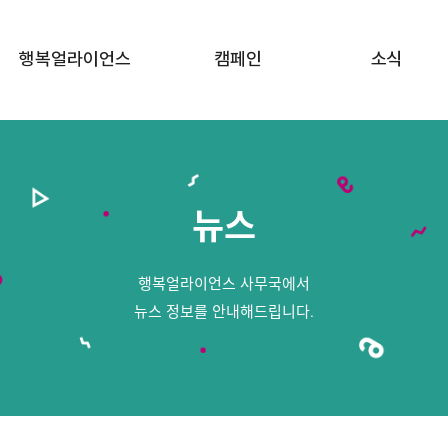
행복얼라이언스
캠페인
소식
행복얼라이언스 소개
행복두끼 챌린지
공지사항
함께하는 기업
행복상자 캠페인
뉴스
뉴스
함께하는 지방정부
행복공감 프로젝트
함께하는 이야기
행복얼라이언스 사무국에서
FAQ · 문의하기
뉴스 정보를 안내해드립니다.