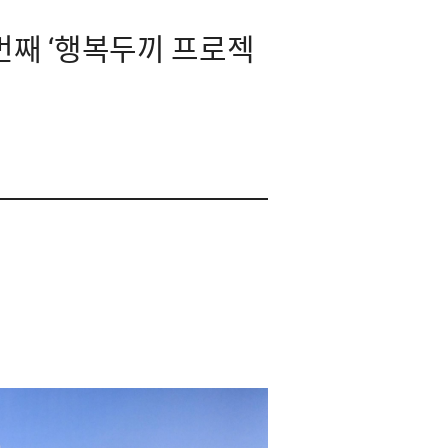
3번째 ‘행복두끼 프로젝