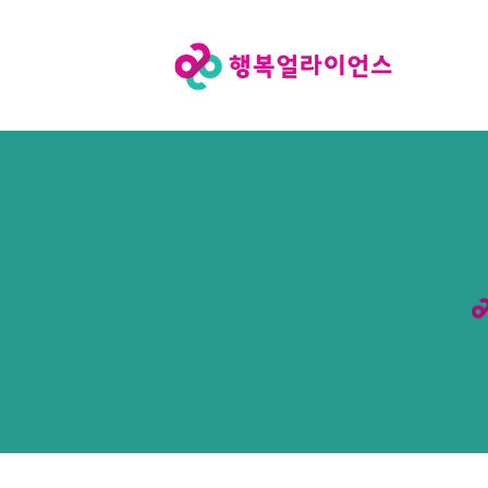
행
복
얼
라
이
언
스
메
인
페
이
지
로
이
동