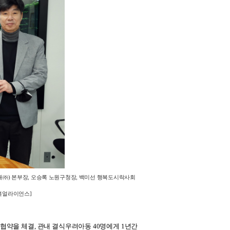
래㈜) 본부장, 오승록 노원구청장, 백미선 행복도시락사회
복얼라이언스]
약을 체결, 관내 결식우려아동 40명에게 1년간