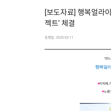
[보도자료] 행복얼라이
젝트’ 체결
등록일 :
2025-02-11
‘끼
행복얼라
■
지자체,
■
노원구