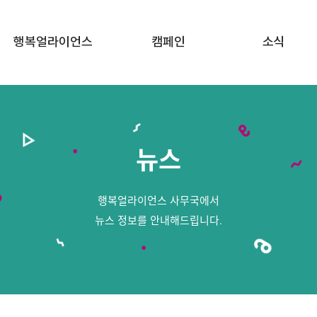
행복얼라이언스
캠페인
소식
행복얼라이언스 소개
행복두끼 챌린지
공지사항
함께하는 기업
행복상자 캠페인
뉴스
뉴스
함께하는 지방정부
행복공감 프로젝트
함께하는 이야기
행복얼라이언스 사무국에서
FAQ · 문의하기
뉴스 정보를 안내해드립니다.