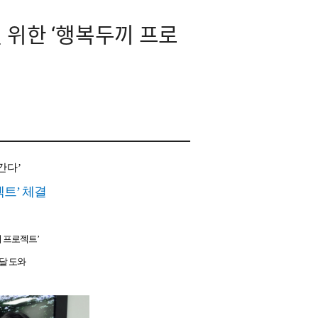
 위한 ‘행복두끼 프로
간다’
트’ 체결
끼 프로젝트’
달 도와