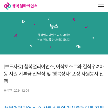
행
복
얼
라
이
언
스
뉴스
메
인
페
행복얼라이언스 사무국에서
이
뉴스 정보를 안내해드립니다.
지
로
이
동
[보도자료] 행복얼라이언스, 이삭토스트와 결식우려아
동 지원 기부금 전달식 및 '행복상자’ 포장 자원봉사 진
행
등록일 :
2024-12-04
행복얼라이언스, 이삭토스트와 결식우려아동 지원