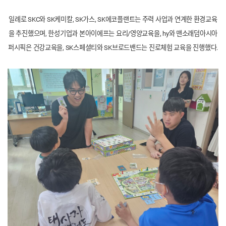
일례로 SKC와 SK케미칼,
SK
가스, SK에코플랜트
는 주력 사업과 연계한 환경교육
을 추진했으며, 한성기업과 본아이에프는 요리/영양교육을,
hy
와 맨소래덤아시아
퍼시픽은 건강교육을, SK스페셜티와 SK브로드밴드는 진로체험 교육을 진행했다.