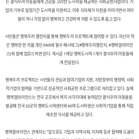
는 결식우려 아동들에게 건강을 고려한 도시락을 제공하는 사회공헌사업이다. 기
업의 기부로 일정기간 도시락을 지원하고, 이후 지자체가 지원을 이어가면서 아이
들이 끼니 걱정 없이 행복하고 건강하게 자랄 수 있도록 돕고 있다.
시민들은 행복두끼 챌린지를 통해 행복두끼 프로젝트에 참여할 수 있다. 자신이 먹
은 행복한 한 끼를 개인 SNS에 필수 해시태그(#행복두끼챌린지, #행복얼라이언
스)와 함께 업로드하면 된다. 게시글 1개당 행복도시락 1개가 결식우려 아동들에
게 전달된다.
행복두끼 프로젝트는 시민들의 관심과 참여기업의 지원, 지방정부의 행정력, 사회
적기업의 협력을 기반으로 성공적인 사회공헌 프로그램으로 자리잡고 있다. 실제
행복얼라이언스는 전국 곳곳에서 복지 사각지대에 놓여있던 결식우려 아동들을
발굴해 전국 32곳의 행복도시락센터와
60
여
도시락생산 사회적기업을 통해 직접
제조한 식사를 제공하고 있다.
행복얼라이언스 관계자는 “앞으로도 기업과 지역사회, 지자체 등과 협력해 도움이