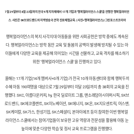
7월 29일부터 8월 23일까지 전국 9개 지자체에서
17
개 기업과
'행복얼라이언스 스쿨'을 진행한 행복얼라이언
스. 사진은 SK브로드밴드의 지역방송국 견학 진로체험교육. (사진=행복얼라이언스)/그린포스트코리아
행복얼라이언스의 복지 사각지대 아동들을 위한 사회공헌은 방학 중에도 계속된
다. 행복얼라이언스는 방학 동안 교육 및 돌봄의 공백이 발생해 방치될 수 있는 아
이들에게 다양한 교육을 제공해 의미있는 시간을 선물하고, 교육 격차를 해소하기
위한 ‘행복얼라이언스 스쿨’을 진행하고 있다.
올해는
17
개 기업(14개 멤버사+3개 기업)
가 전국 10개 아동센터와 함께 행복두끼
수혜 아동
190
여명
을 대상으로 7월 29일부터 이달 23일까지 총 38회의 교육을 진
행했다. SKC, 아름다운커피, hy,
한국 딜로이트 그룹, 맨소래덤아시아퍼시픽
, SK브
로드밴드, SK에코플랜트,
SK
이노베이션, SK에너지, SK온, SK지오센트릭, 어스맨,
SK케미칼, SK가스, 한성기업, SK스페셜티, 본아이에프 등이 참여한 이번 행복얼
라이언스 스쿨에서는 참여기업들이 보유한 고유 역량과 전문성을 활용해 아동 눈
높이에 맞춘 다양한 학습 및 정서 교육 프로그램을 진행했다.