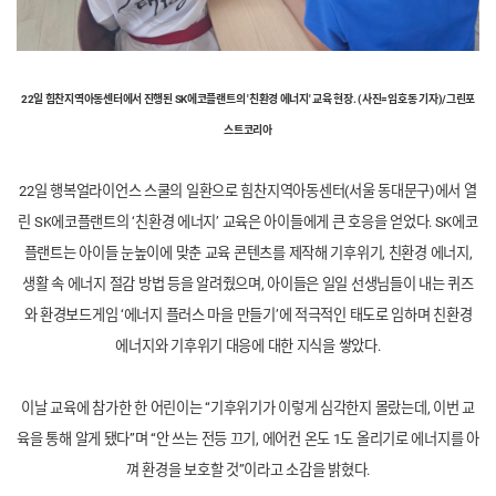
22일 힘찬지역아동센터에서 진행된
SK
에코플랜트
의 '친환경 에너지' 교육 현장. (사진=임호동 기자)/그린포
스트코리아
22
일 행복얼라이언스 스쿨의 일환으로 힘찬지역아동센터(서울 동대문구)에서 열
린
SK
에코플랜트
의 ‘친환경 에너지’ 교육은 아이들에게 큰 호응을 얻었다.
SK
에코
플랜트
는 아이들 눈높이에 맞춘 교육 콘텐츠를 제작해 기후위기, 친환경 에너지,
생활 속 에너지 절감 방법 등을 알려줬으며, 아이들은 일일 선생님들이 내는 퀴즈
와 환경보드게임 ‘에너지 플러스 마을 만들기’에 적극적인 태도로 임하며 친환경
에너지와 기후위기 대응에 대한 지식을 쌓았다.
이날 교육에 참가한 한 어린이는 “기후위기가 이렇게 심각한지 몰랐는데, 이번 교
육을 통해 알게 됐다”며 “안 쓰는 전등 끄기, 에어컨 온도 1도 올리기로 에너지를 아
껴 환경을 보호할 것”이라고 소감을 밝혔다.