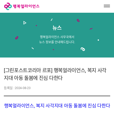
행
복
얼
라
이
언
스
뉴스
메
인
페
행복얼라이언스 사무국에서
이
뉴스 정보를 안내해드립니다.
지
로
이
동
[그린포스트코리아 르포] 행복얼라이언스, 복지 사각
지대 아동 돌봄에 진심 다한다
등록일 :
2024-08-23
행복얼라이언스, 복지 사각지대 아동 돌봄에 진심 다한다