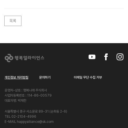
목록
개인정보 처리방침
문의하기
이메일 무단 수집 거부
운영처-상호 : 행복나래 주식회사
사업자등록번호 : 114-86-00579
대표자명: 박재한
서울특별시 중구 서소문로 89-31 (순화동 2-6)
TEL 02-2104-4996
E-MAIL happyalliance@sk.com