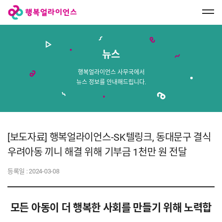
행
복
얼
라
이
언
스
뉴스
메
인
페
행복얼라이언스 사무국에서
이
뉴스 정보를 안내해드립니다.
지
로
이
동
[보도자료] 행복얼라이언스-SK텔링크, 동대문구 결식
우려아동 끼니 해결 위해 기부금 1천만 원 전달
등록일 :
2024-03-08
모든 아동이 더 행복한 사회를 만들기 위해 노력합