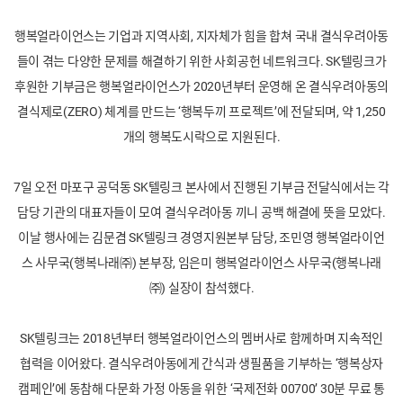
행복얼라이언스는 기업과 지역사회, 지자체가 힘을 합쳐 국내 결식우려아동
들이 겪는 다양한 문제를 해결하기 위한 사회공헌 네트워크다. SK텔링크가
후원한 기부금은 행복얼라이언스가 2020년부터 운영해 온 결식우려아동의
결식제로(ZERO) 체계를 만드는 ‘행복두끼 프로젝트’에 전달되며, 약 1,250
개의 행복도시락으로 지원된다.
7일 오전 마포구 공덕동 SK텔링크 본사에서 진행된 기부금 전달식에서는 각
담당 기관의 대표자들이 모여 결식우려아동 끼니 공백 해결에 뜻을 모았다.
이날 행사에는 김문겸 SK텔링크 경영지원본부 담당, 조민영 행복얼라이언
스 사무국(행복나래㈜) 본부장, 임은미 행복얼라이언스 사무국(행복나래
㈜) 실장이 참석했다.
SK텔링크는 2018년부터 행복얼라이언스의 멤버사로 함께하며 지속적인
협력을 이어왔다. 결식우려아동에게 간식과 생필품을 기부하는 ‘행복상자
캠페인’에 동참해 다문화 가정 아동을 위한 ‘국제전화 00700’ 30분 무료 통