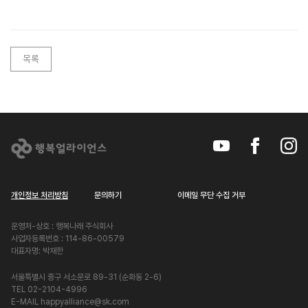
목록
개인정보 처리방침
문의하기
이메일 무단 수집 거부
운영처-상호 : 행복나래 주식회사
사업자등록번호 : 114-86-00579
대표자명: 박재한
서울특별시 중구 서소문로 89-31 (순화동 2-6)
TEL 02-2104-4996
E-MAIL happyalliance@sk.com