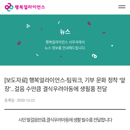
행
복
얼
라
이
언
스
뉴스
메
인
페
행복얼라이언스 사무국에서
이
뉴스 정보를 안내해드립니다.
지
로
이
동
[보도자료] 행복얼라이언스-팀워크, 기부 문화 정착 ‘앞
장’…걸음 수만큼 결식우려아동에 생필품 전달
등록일 :
2023-12-22
시민 발걸음만큼, 결식우려아동에 생활 필수품 전달합니다