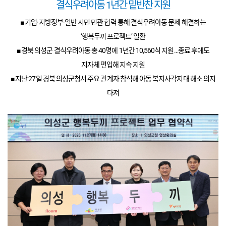
결식우려아동
1
년간 밑반찬 지원
■ 기업·지방정부·일반 시민 민관 협력 통해 결식우려아동 문제 해결하는
‘행복두끼 프로젝트’ 일환
■ 경북 의성군 결식우려아동 총
40
명에
1
년간
10,560
식 지원…종료 후에도
지자체 편입해 지속 지원
■ 지난
27
일 경북 의성군청서 주요 관계자 참석해 아동 복지사각지대 해소 의지
다져