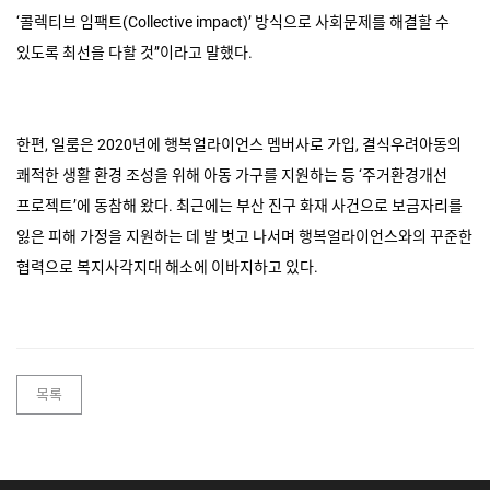
‘콜렉티브 임팩트
(Collective impact)
’ 방식으로 사회문제를 해결할 수
있도록 최선을 다할 것”이라고 말했다
.
한편
,
일룸은
2020
년에 행복얼라이언스 멤버사로 가입
,
결식우려아동의
쾌적한 생활 환경 조성을 위해 아동 가구를 지원하는 등 ‘주거환경개선
프로젝트’에 동참해 왔다
.
최근에는 부산 진구 화재 사건으로 보금자리를
잃은 피해 가정을 지원하는 데 발 벗고 나서며 행복얼라이언스와의 꾸준한
협력으로 복지사각지대 해소에 이바지하고 있다
.
목록