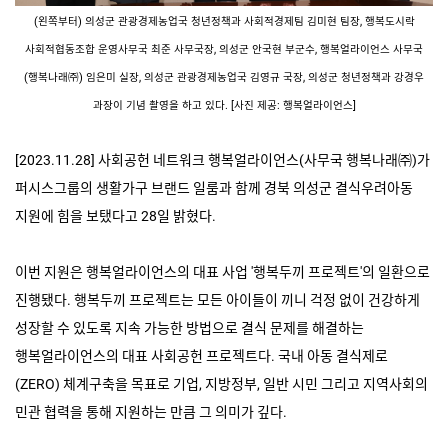
(
왼쪽부터
)
의성군 관광경제농업국 청년정책과 사회적경제팀 김미현 팀장
,
행복도시락
사회적협동조합 운영사무국 최준 사무국장
,
의성군 안국현 부군수
,
행복얼라이언스 사무국
(
행복나래㈜
)
임은미 실장
,
의성군 관광경제농업국 김영규 국장
,
의성군 청년정책과 강경우
과장이 기념 촬영을 하고 있다
. [
사진 제공
:
행복얼라이언스
]
[2023.11.28]
사회공헌 네트워크 행복얼라이언스
(
사무국 행복나래㈜
)
가
퍼시스그룹의 생활가구 브랜드 일룸과 함께 경북 의성군
결식우려아동
지원에 힘을 보탰다고
28
일 밝혔다
.
이번 지원은 행복얼라이언스의 대표 사업
'
행복두끼 프로젝트
'
의 일환으로
진행됐다
.
행복두끼 프로젝트는 모든 아이들이 끼니 걱정 없이 건강하게
성장할 수 있도록 지속 가능한 방법으로 결식 문제를 해결하는
행복얼라이언스의 대표 사회공헌 프로젝트다
.
국내 아동 결식제로
(ZERO)
체계구축을 목표로 기업
,
지방정부
,
일반 시민 그리고 지역사회의
민관 협력을 통해 지원하는 만큼 그 의미가 깊다
.