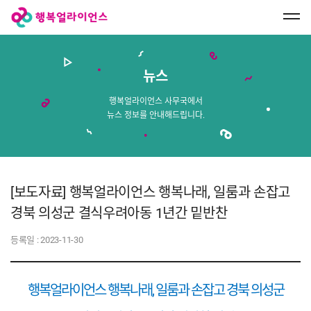
행
복
얼
라
이
언
스
뉴스
메
인
페
행복얼라이언스 사무국에서
이
뉴스 정보를 안내해드립니다.
지
로
이
동
[보도자료] 행복얼라이언스 행복나래, 일룸과 손잡고
경북 의성군 결식우려아동 1년간 밑반찬
등록일 :
2023-11-30
행복얼라이언스 행복나래
,
일룸과 손잡고 경북 의성군