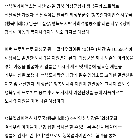
행복얼라이언스는 지난
27
일 경북 의성군청서 행복두끼 프로젝트
전달식을 가졌다
.
전달식에는 안국현 의성부군수
,
행복얼라이언스 사무국
(
행복나래㈜
)
임은미 실장
,
행복도시락 사회적협동조합 최준 사무국장이
참석해 아동의 복지사각지대 해소 의지를 다졌다
.
이번 프로젝트로 의성군 관내 결식우려아동
40
명은
1
년간 총
10,560
식에
해당하는 밑반찬 도시락을 지원받게 된다
.
의성군은 끼니 해결에 어려움을
겪는 아동을 발굴하고
,
일룸은 도시락 제조 및 배송에 필요한 재원을
기부해 힘을 보탰다
.
행복도시락은 성장기 필수 영양소를 고려한 밑반찬을
제조 및 배달한다
.
의성군은 행복도시락 지원이 단발성에 그치지 않도록
행복두끼 프로젝트 종료 후에도 지자체 예산편성을 통해 지속적으로
도시락 지원을 이어 나갈 예정이다
.
행복얼라이언스 사무국
(
행복나래㈜
)
조민영 본부장은 “의성군의
결식우려 아이들이 균형 잡힌 식사를 할 수 있도록 온정을 베풀어 준
일룸에 감사드린다”며 “앞으로도 행복얼라이언스는 협력을 통해