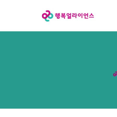
행
복
얼
라
이
언
스
메
인
페
이
지
로
이
동