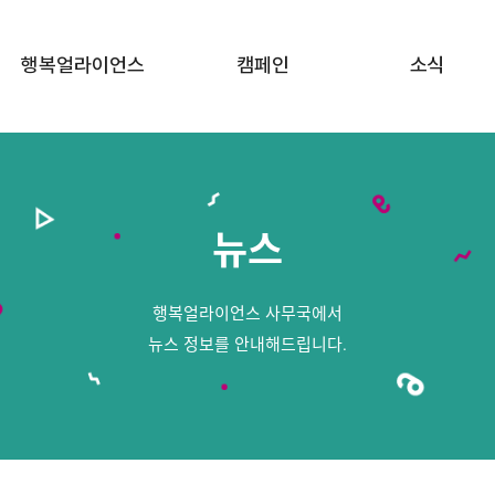
행복얼라이언스
캠페인
소식
행복얼라이언스 소개
행복두끼 챌린지
공지사항
함께하는 기업
행복상자 캠페인
뉴스
뉴스
함께하는 지방정부
행복공감 프로젝트
함께하는 이야기
행복얼라이언스 사무국에서
FAQ · 문의하기
뉴스 정보를 안내해드립니다.