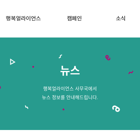
행복얼라이언스
캠페인
소식
행복얼라이언스 소개
행복두끼 챌린지
공지사항
함께하는 기업
행복상자 캠페인
뉴스
뉴스
함께하는 지방정부
행복공감 프로젝트
함께하는 이야기
행복얼라이언스 사무국에서
FAQ · 문의하기
뉴스 정보를 안내해드립니다.