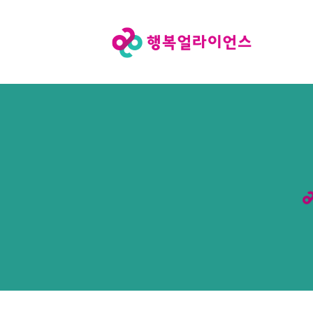
행
복
얼
라
이
언
스
메
인
페
이
지
로
이
동