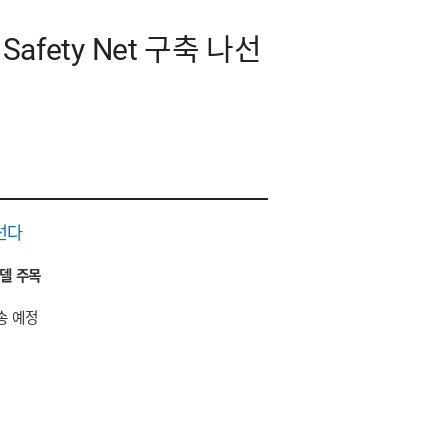
ety Net 구축 나선
선다
델 주목
송 예정